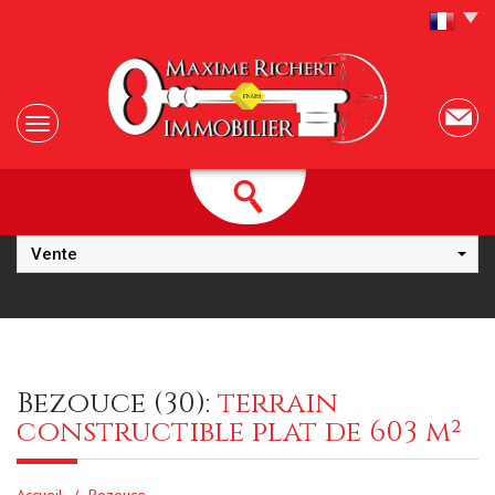
Vente
bezouce (30):
terrain
constructible plat de 603 m²